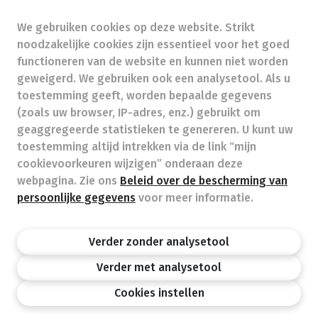
We gebruiken cookies op deze website. Strikt
bestelling@apotheekbalans.be
-
noodzakelijke cookies zijn essentieel voor het goed
Ondernemingsnummer (BTW nr.) (BE)0475412737
functioneren van de website en kunnen niet worden
Beroepstitel:
Apotheker werkzaam in België
geweigerd. We gebruiken ook een analysetool. Als u
toestemming geeft, worden bepaalde gegevens
Beroepsvereniging:
Algemene Pharmaceutische
Bond
autorisatienummer FAGG 245701
(zoals uw browser, IP-adres, enz.) gebruikt om
Valt onder toezicht van de Orde der Apothekers,
geaggregeerde statistieken te genereren. U kunt uw
02/537.42.67, Henri Jasparlaan 94 1060 Brussel
toestemming altijd intrekken via de link “mijn
Deontologie:
Code van de farmaceutische plichtenleer
cookievoorkeuren wijzigen” onderaan deze
Tarieven terugbetaalde zorg
webpagina. Zie ons
Beleid over de bescherming van
persoonlijke gegevens
voor meer informatie.
Apotheek.be
Orde Der Apothekers
FAGG
Verder zonder analysetool
Privacy policy
Wettelijke vermeldingen
Disclaimer
©APB
Verder met analysetool
design by
Cookies instellen