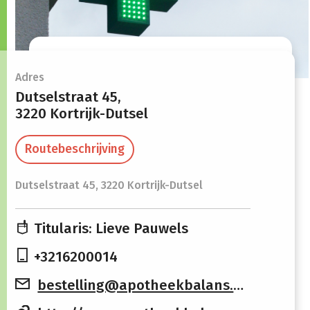
Openingsuren
Adres
Dutselstraat 45,
3220 Kortrijk-Dutsel
Maandag
09:00 -
13:30 -
12:00
19:00
Routebeschrijving
Dinsdag
09:00 -
13:30 -
Dutselstraat 45, 3220 Kortrijk-Dutsel
12:00
19:00
Woensdag
09:00 -
17:00 -
Titularis: Lieve Pauwels
12:00
19:00
+3216200014
Donderdag
09:00 -
13:30 -
bestelling@apotheekbalans.be
12:00
19:00